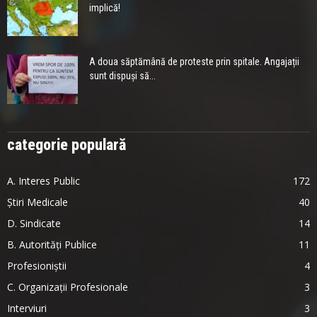
implică!
A doua săptămână de proteste prin spitale. Angajații
sunt dispuși să...
categorie populară
A. Interes Public
172
Știri Medicale
40
D. Sindicate
14
B. Autorități Publice
11
Profesioniștii
4
C. Organizații Profesionale
3
Interviuri
3