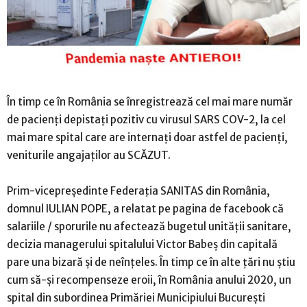
În timp ce în România se înregistrează cel mai mare număr
de pacienți depistați pozitiv cu virusul SARS COV-2, la cel
mai mare spital care are internați doar astfel de pacienți,
veniturile angajaților au SCĂZUT.
Prim-vicepreședinte Federația SANITAS din România,
domnul IULIAN POPE, a relatat pe pagina de facebook că
salariile / sporurile nu afectează bugetul unității sanitare,
decizia managerului spitalului Victor Babeș din capitală
pare una bizară și de neînțeles. În timp ce în alte țări nu știu
cum să-și recompenseze eroii, în România anului 2020, un
spital din subordinea Primăriei Municipiului București