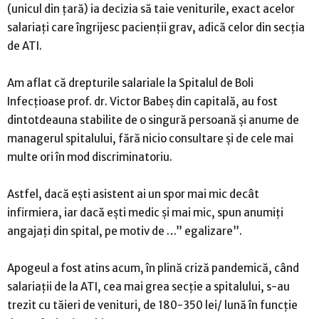
(unicul din țară) ia decizia să taie veniturile, exact acelor
salariați care îngrijesc pacienții grav, adică celor din secția
de ATI.
Am aflat că drepturile salariale la Spitalul de Boli
Infecțioase prof. dr. Victor Babeș din capitală, au fost
dintotdeauna stabilite de o singură persoană și anume de
managerul spitalului, fără nicio consultare și de cele mai
multe ori în mod discriminatoriu.
Astfel, dacă ești asistent ai un spor mai mic decât
infirmiera, iar dacă ești medic și mai mic, spun anumiți
angajați din spital, pe motiv de …” egalizare”.
Apogeul a fost atins acum, în plină criză pandemică, când
salariații de la ATI, cea mai grea secție a spitalului, s-au
trezit cu tăieri de venituri, de 180-350 lei/ lună în funcție