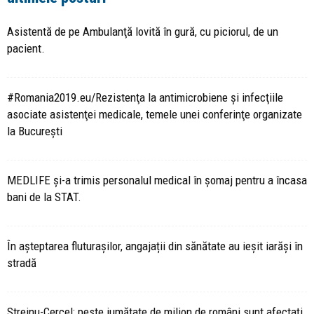
Asistentă de pe Ambulanţă lovită în gură, cu piciorul, de un
pacient.
#Romania2019.eu/Rezistenţa la antimicrobiene şi infecţiile
asociate asistenţei medicale, temele unei conferinţe organizate
la Bucureşti
MEDLIFE și-a trimis personalul medical în șomaj pentru a încasa
bani de la STAT.
În așteptarea fluturașilor, angajații din sănătate au ieșit iarăși în
stradă
Streinu-Cercel: peste jumătate de milion de români sunt afectați