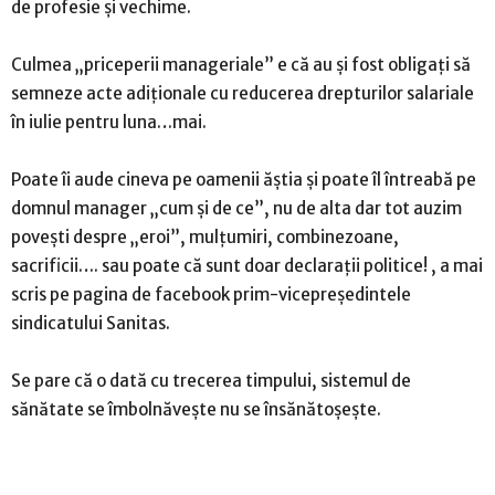
de profesie și vechime.
Culmea „priceperii manageriale” e că au și fost obligați să
semneze acte adiționale cu reducerea drepturilor salariale
în iulie pentru luna…mai.
Poate îi aude cineva pe oamenii ăștia și poate îl întreabă pe
domnul manager „cum și de ce”, nu de alta dar tot auzim
povești despre „eroi”, mulțumiri, combinezoane,
sacrificii…. sau poate că sunt doar declarații politice! , a mai
scris pe pagina de facebook prim-vicepreședintele
sindicatului Sanitas.
Se pare că o dată cu trecerea timpului, sistemul de
sănătate se îmbolnăvește nu se însănătoșește.