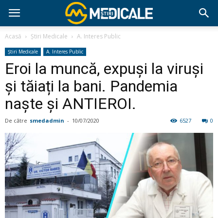
Acasă
Știri Medicale
A. Interes Public
Știri Medicale
A. Interes Public
Eroi la muncă, expuși la viruși
și tăiați la bani. Pandemia
naște și ANTIEROI.
De către
smedadmin
-
10/07/2020
6527
0