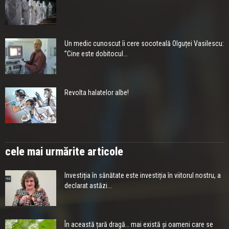
Un medic cunoscut îi cere socoteală Olguței Vasilescu:
”Cine este dobitocul...
Revolta halatelor albe!
cele mai urmărite articole
Investiția în sănătate este investiția în viitorul nostru, a
declarat astăzi...
În această țară dragă… mai există și oameni care se