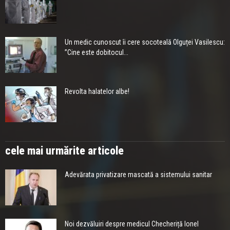
Un medic cunoscut îi cere socoteală Olguței Vasilescu:
”Cine este dobitocul...
Revolta halatelor albe!
cele mai urmărite articole
Adevărata privatizare mascată a sistemului sanitar
Noi dezvăluiri despre medicul Checheriță Ionel