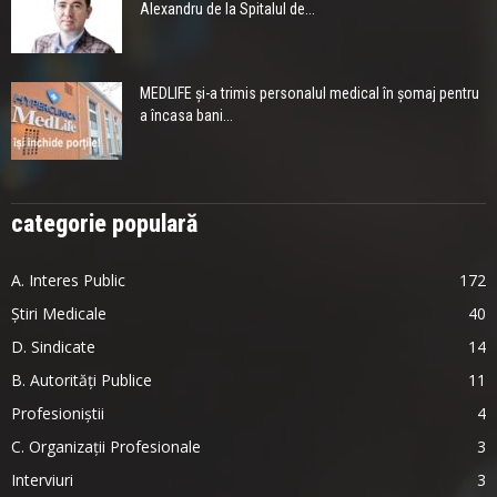
Alexandru de la Spitalul de...
MEDLIFE și-a trimis personalul medical în șomaj pentru
a încasa bani...
categorie populară
A. Interes Public
172
Știri Medicale
40
D. Sindicate
14
B. Autorități Publice
11
Profesioniștii
4
C. Organizații Profesionale
3
Interviuri
3