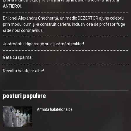
Eroi la muncă, expuși la viruși și tăiați la bani. Pandemia naște și
ANTIEROI.
Dr. Ionel Alexandru Checheriță, un medic DEZERTOR ajuns celebru
prin modul cum și-a construit cariera, inclusiv cea de profesor fuge
și de noul coronavirus
Jurământul Hipocratic nu e jurământ militar!
Gata cu spaima!
Revolta halatelor albe!
posturi populare
Armata halatelor albe