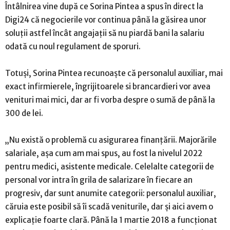
Întâlnirea vine după ce Sorina Pintea a spus în direct la
Digi24 că negocierile vor continua până la găsirea unor
soluţii astfel încât angajaţii să nu piardă bani la salariu
odată cu noul regulament de sporuri.
Totuşi, Sorina Pintea recunoaşte că personalul auxiliar, mai
exact infirmierele, îngrijitoarele si brancardieri vor avea
venituri mai mici, dar ar fi vorba despre o sumă de până la
300 de lei.
„
Nu există o problemă cu asigurarea finanţării. Majorările
salariale, aşa cum am mai spus, au fost la nivelul 2022
pentru medici, asistente medicale. Celelalte categorii de
personal vor intra în grila de salarizare în fiecare an
progresiv, dar sunt anumite categorii: personalul auxiliar,
căruia este posibil să îi scadă veniturile, dar şi aici avem o
explicaţie foarte clară. Până la 1 martie 2018 a funcţionat