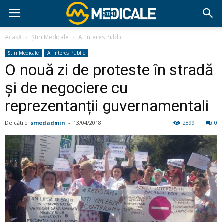
Acasă
Știri Medicale
A. Interes Public
Știri Medicale
A. Interes Public
O nouă zi de proteste în stradă
și de negociere cu
reprezentanții guvernamentali
De către
smedadmin
-
13/04/2018
2899
0