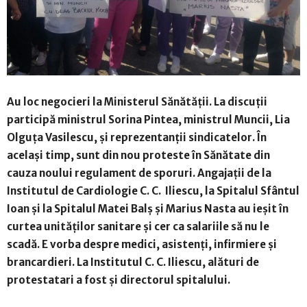
Au loc negocieri la Ministerul Sănătăţii. La discuţii
participă ministrul Sorina Pintea, ministrul Muncii, Lia
Olguţa Vasilescu, şi reprezentanţii sindicatelor. În
același timp, s
unt din nou proteste în Sănătate din
cauza noului regulament de sporuri. Angajaţii de la
Institutul de Cardiologie C. C. Iliescu, la Spitalul Sfântul
Ioan și la Spitalul Matei Balş și Marius Nasta au ieşit în
curtea unităţilor sanitare şi cer ca salariile să nu le
scadă. E vorba despre medici, asistenţi, infirmiere şi
brancardieri. La Institutul C. C. Iliescu, alături de
protestatari a fost şi directorul spitalului.