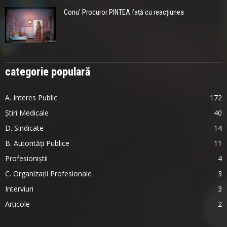
Conu’ Procuror PINTEA față cu reacțiunea
categorie populară
A. Interes Public
172
Știri Medicale
40
D. Sindicate
14
B. Autorități Publice
11
Profesioniștii
4
C. Organizații Profesionale
3
Interviuri
3
Articole
2