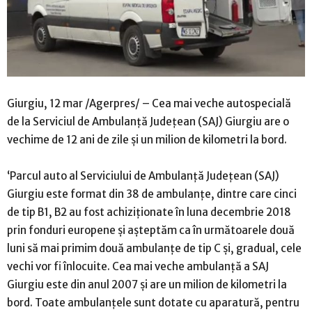
Giurgiu, 12 mar /Agerpres/ – Cea mai veche autospecială
de la Serviciul de Ambulanţă Judeţean (SAJ) Giurgiu are o
vechime de 12 ani de zile şi un milion de kilometri la bord.
‘Parcul auto al Serviciului de Ambulanţă Judeţean (SAJ)
Giurgiu este format din 38 de ambulanţe, dintre care cinci
de tip B1, B2 au fost achiziţionate în luna decembrie 2018
prin fonduri europene şi aşteptăm ca în următoarele două
luni să mai primim două ambulanţe de tip C şi, gradual, cele
vechi vor fi înlocuite. Cea mai veche ambulanţă a SAJ
Giurgiu este din anul 2007 şi are un milion de kilometri la
bord. Toate ambulanţele sunt dotate cu aparatură, pentru