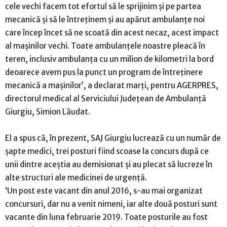
cele vechi facem tot efortul să le sprijinim şi pe partea
mecanică şi să le întreţinem şi au apărut ambulanţe noi
care încep încet să ne scoată din acest necaz, acest impact
al maşinilor vechi. Toate ambulanţele noastre pleacă în
teren, inclusiv ambulanţa cu un milion de kilometri la bord
deoarece avem pus la punct un program de întreţinere
mecanică a maşinilor’, a declarat marţi, pentru AGERPRES,
directorul medical al Serviciului Judeţean de Ambulanţă
Giurgiu, Simion Lăudat.
El a spus că, în prezent, SAJ Giurgiu lucrează cu un număr de
şapte medici, trei posturi fiind scoase la concurs după ce
unii dintre aceştia au demisionat şi au plecat să lucreze în
alte structuri ale medicinei de urgenţă.
‘Un post este vacant din anul 2016, s-au mai organizat
concursuri, dar nu a venit nimeni, iar alte două posturi sunt
vacante din luna februarie 2019. Toate posturile au fost