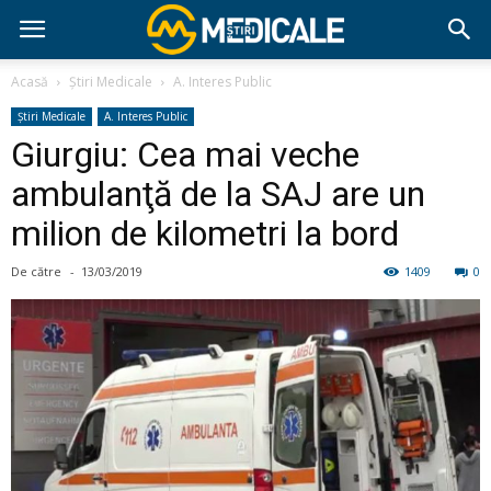
Acasă
Știri Medicale
A. Interes Public
Știri Medicale
A. Interes Public
Giurgiu: Cea mai veche
ambulanţă de la SAJ are un
milion de kilometri la bord
De către
-
13/03/2019
1409
0