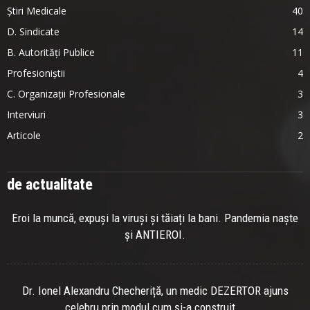
Știri Medicale
40
D. Sindicate
14
B. Autorități Publice
11
Profesioniștii
4
C. Organizații Profesionale
3
Interviuri
3
Articole
2
de actualitate
Eroi la muncă, expuși la viruși și tăiați la bani. Pandemia naște
și ANTIEROI.
Dr. Ionel Alexandru Checheriță, un medic DEZERTOR ajuns
celebru prin modul cum și-a construit...