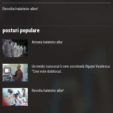
Revolta halatelor albe!
posturi populare
Armata halatelor albe
Un medic cunoscut îi cere socoteală Olguței Vasilescu:
”Cine este dobitocul...
Revolta halatelor albe!