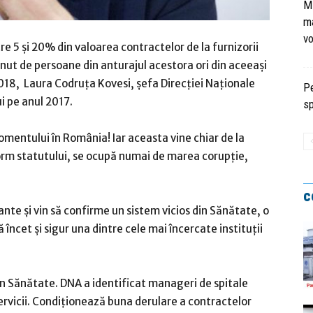
Mi
ma
vo
e 5 şi 20% din valoarea contractelor de la furnizorii
bţinut de persoane din anturajul acestora ori din aceeaşi
2018, Laura Codruţa Kovesi, șefa Direcției Naționale
Pe
i pe anul 2017.
sp
omentului în România! Iar aceasta vine chiar de la
form statutului, se ocupă numai de marea corupţie,
c
nte și vin să confirme un sistem vicios din Sănătate, o
 încet și sigur una dintre cele mai încercate instituții
in Sănătate. DNA a identificat manageri de spitale
 servicii. Condiţionează buna derulare a contractelor