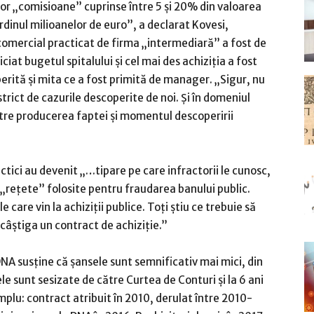
nor „comisioane” cuprinse între 5 şi 20% din valoarea
ordinul milioanelor de euro”, a declarat Kovesi,
comercial practicat de firma „intermediară” a fost de
ciat bugetul spitalului şi cel mai des achiziţia a fost
erită şi mita ce a fost primită de manager. „Sigur, nu
trict de cazurile descoperite de noi. Și în domeniul
ntre producerea faptei şi momentul descoperirii
actici au devenit „…tipare pe care infractorii le cunosc,
 „reţete” folosite pentru fraudarea banului public.
 care vin la achiziţii publice. Toţi ştiu ce trebuie să
câştiga un contract de achiziţie.”
DNA susține că șansele sunt semnificativ mai mici, din
le sunt sesizate de către Curtea de Conturi și la 6 ani
plu: contract atribuit în 2010, derulat între 2010-