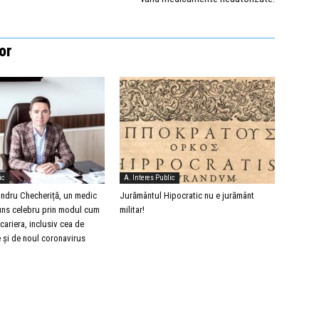
or
ic
A. Interes Public
xandru Checheriță, un medic
Jurământul Hipocratic nu e jurământ
ns celebru prin modul cum
militar!
 cariera, inclusiv cea de
 și de noul coronavirus