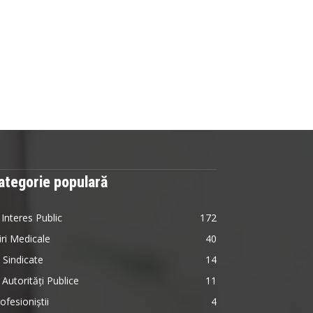
ategorie populară
 Interes Public
172
iri Medicale
40
 Sindicate
14
 Autorități Publice
11
ofesioniștii
4