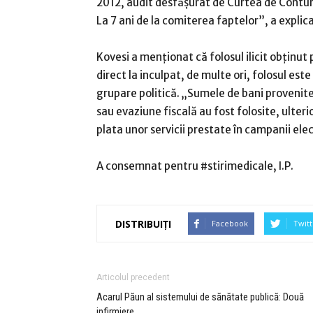
2012, audit desfăşurat de Curtea de Conturi 
La 7 ani de la comiterea faptelor”, a explica
Kovesi a menţionat că folosul ilicit obţinut
direct la inculpat, de multe ori, folosul est
grupare politică. „Sumele de bani provenite 
sau evaziune fiscală au fost folosite, ulter
plata unor servicii prestate în campanii ele
A consemnat pentru #stirimedicale, I.P.
DISTRIBUIȚI
Facebook
Twitt
Articolul precedent
Acarul Păun al sistemului de sănătate publică: Două
infirmiere