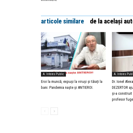
articole similare
de la același aut
A. Interes Public
A. Interes Publ
Eroi la muncă, expuși la viruși și tăiați la
Dr. Ionel Ale
bani. Pandemia naște și ANTIEROI.
DEZERTOR aju
și-a construit
profesor fuge