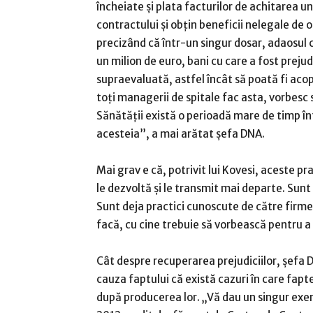
încheiate şi plata facturilor de achitarea u
contractului şi obţin beneficii nelegale de 
precizând că într-un singur dosar, adaosul 
un milion de euro, bani cu care a fost prejudi
supraevaluată, astfel încât să poată fi acop
toţi managerii de spitale fac asta, vorbesc s
Sănătăţii există o perioadă mare de timp î
acesteia”, a mai arătat şefa DNA.
Mai grav e că, potrivit lui Kovesi, aceste pr
le dezvoltă şi le transmit mai departe. Sunt
Sunt deja practici cunoscute de către firmele
facă, cu cine trebuie să vorbească pentru a 
Cât despre recuperarea prejudiciilor, șefa 
cauza faptului că există cazuri în care fapte
după producerea lor. „Vă dau un singur exem