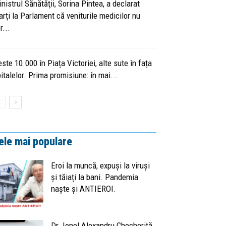
nistrul Sănătăţii, Sorina Pintea, a declarat
rţi la Parlament că veniturile medicilor nu
r...
ste 10.000 în Piața Victoriei, alte sute în fața
italelor. Prima promisiune: în mai...
ele mai populare
Eroi la muncă, expuși la viruși
și tăiați la bani. Pandemia
naște și ANTIEROI.
Dr. Ionel Alexandru Checheriță,