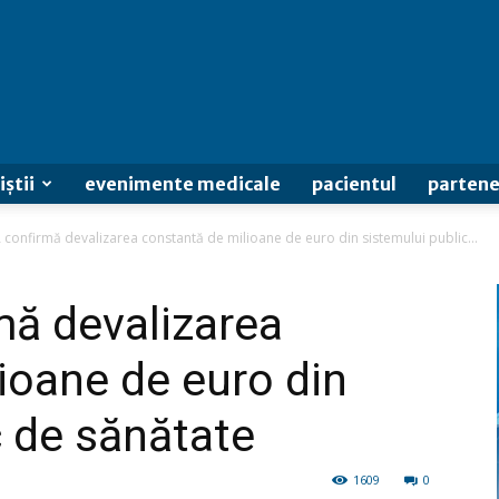
iștii
evenimente medicale
pacientul
partene
confirmă devalizarea constantă de milioane de euro din sistemului public...
mă devalizarea
ioane de euro din
c de sănătate
1609
0