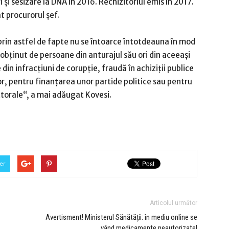
şi sesizare la DNA în 2016. Rechizitoriul emis în 2017.
t procurorul șef.
 prin astfel de fapte nu se întoarce întotdeauna în mod
e obţinut de persoane din anturajul său ori din aceeaşi
din infracţiuni de corupţie, fraudă în achiziţii publice
ior, pentru finanţarea unor partide politice sau pentru
ctorale“, a mai adăugat Kovesi.
er
Articolul următor
Avertisment! Ministerul Sănătății: în mediu online se
vând medicamente neautorizate!