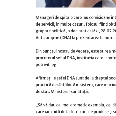
Manageri de spitale care iau comisioane într
de servicii, în multe cazuri, folosul fiind o
grupare politică, a declarat astăzi, 28.02.
Anticorupție (DNA) la prezentarea bilanțulu
Din punctul nostru de vedere, este știrea m
procurorul șef al DNA, instituția care, con
potrivit legii.
Afirmațiile șefei DNA sunt de-a dreptul șoca
practică des întâlnită în sistem, care macină
de stat: Ministerul Sănătății.
„Să vă dau cel mai dramatic exemplu, cel d
care iau mită de la furnizorii de produse şi