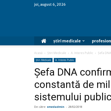
joi, august 6, 2026
știri medicale
profesion
Acasă
Știri Medicale
A. Interes Public
Șefa DNA 
Știri Medicale
A. Interes Public
Șefa DNA confir
constantă de mil
sistemului publi
De către
smedadmin
-
28/02/2018