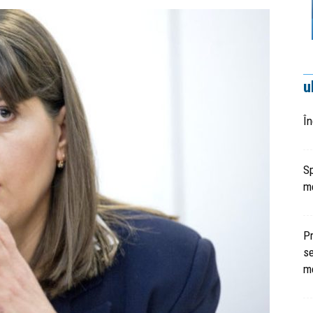
u
În
Sp
me
Pr
se
m