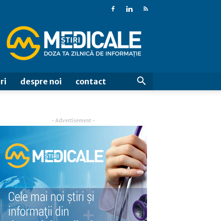
Stiri
Medicale
ri
despre noi
contact
- Advertisement -