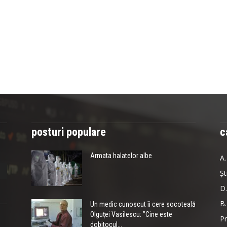
posturi populare
c
Armata halatelor albe
A.
Șt
D.
B.
Un medic cunoscut îi cere socoteală
Olguței Vasilescu: ”Cine este
Pr
dobitocul...